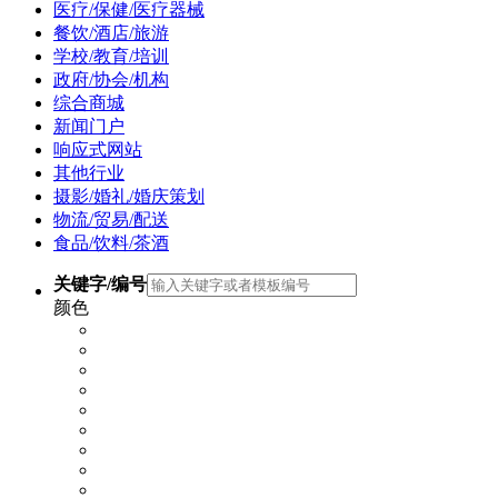
医疗/保健/医疗器械
餐饮/酒店/旅游
学校/教育/培训
政府/协会/机构
综合商城
新闻门户
响应式网站
其他行业
摄影/婚礼/婚庆策划
物流/贸易/配送
食品/饮料/茶酒
关键字/编号
颜色