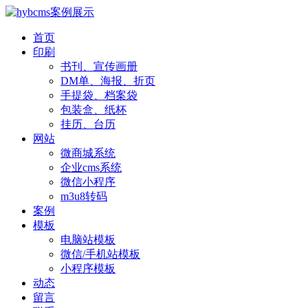
首页
印刷
书刊、宣传画册
DM单、海报、折页
手提袋、档案袋
包装盒、纸杯
挂历、台历
网站
微商城系统
企业cms系统
微信小程序
m3u8转码
案例
模板
电脑站模板
微信/手机站模板
小程序模板
动态
留言