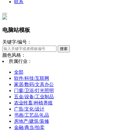
联系
电脑站模板
关键字/编号：
颜色风格：
所属行业：
全部
软件/科技/互联网
家居/数码/文具办公
门窗/卫浴/灯光照明
五金/设备/工业制品
农业牲畜/种植养殖
广告/文化/设计
书画/工艺品/礼品
房地产/建筑/装修
金融/典当/拍卖